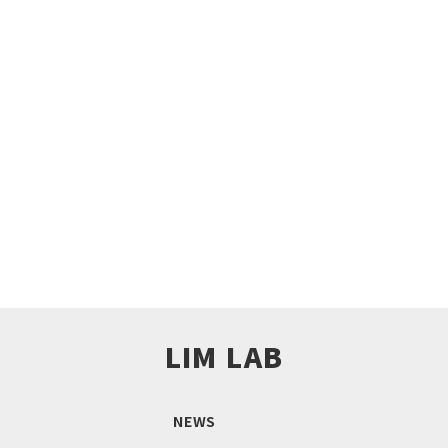
サービス・事業に関するご相談
共創のご提案、取材のご依頼など、
どうぞお気軽にご連絡ください。
お問い合わせはこちら!
LIM LAB
NEWS