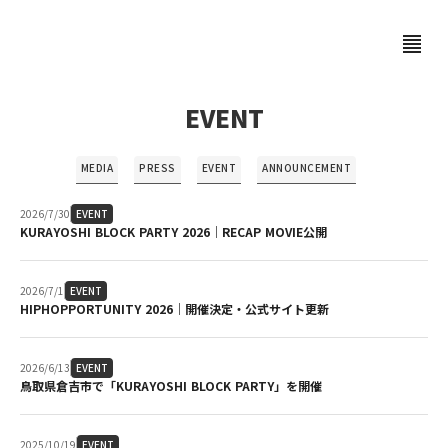
format_align_justify
EVENT
MEDIA
PRESS
EVENT
ANNOUNCEMENT
2026/7/30
EVENT
KURAYOSHI BLOCK PARTY 2026｜RECAP MOVIE公開
2026/7/1
EVENT
HIPHOPPORTUNITY 2026｜開催決定・公式サイト更新
2026/6/13
EVENT
鳥取県倉吉市で「KURAYOSHI BLOCK PARTY」を開催
2025/10/19
EVENT