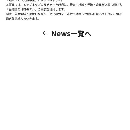
本事業では、ヒップホップカルチャーを起点に、若者・地域・行政・企業が交差し続ける
「循環型の地域モデル」の実装を目指します。
制度・公共領域と接続しながら、文化の力を一過性で終わらせない仕組みづくりに、引き
続き取り組んでいきます。
News一覧へ
arrow_back
CONTACT
サービス・事業に関するご相談