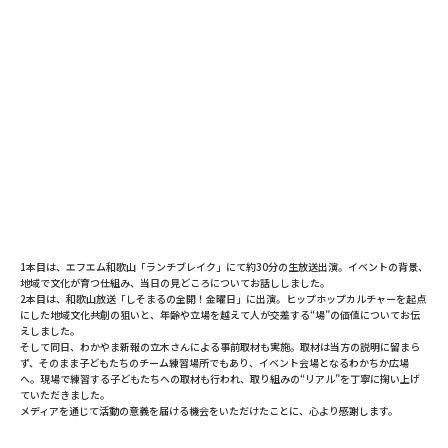
1本目は、
エフエム和歌山「ランチブレイク」
にて約30分の生放送出演。イベントの背景、
地域で文化が育つ仕組み、当日の見どころについてお話ししました。
2本目は、
和歌山放送「しそまるの全開！金曜日」
に出演。ヒップホップカルチャーを起点
にした地域文化共創の狙いと、年齢や立場を越えて人が交差する“場”の価値についてお伝
えしました。
そして同日、わかやま新報の立木さんによる事前取材も実施。取材は当方の説明に留まら
ず、そのまま子どもたちのチーム練習場所でもあり、イベント会場となるわかちか広場
へ。現場で練習する子どもたちへの取材も行われ、取り組みの“リアル”を丁寧に掬い上げ
ていただきました。
メディアを通じて活動の意義を届ける機会をいただけたことに、心より感謝します。