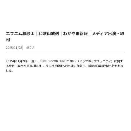
エフエム和歌山│和歌山放送│わかやま新報│メディア出演・取
材
2025/11/28
MEDIA
2025年11月28日（金）、HIPHOPPORTUNITY 2025（ヒップホップチュニティ）に関す
る発信・取材が1日に集中し、ラジオ2番組への出演に加えて、新聞の事前取材も行われま
した。