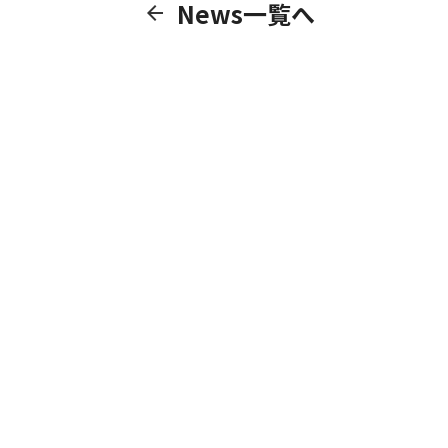
News一覧へ
arrow_back
CONTACT
サービス・事業に関するご相談
共創のご提案、取材のご依頼など、
どうぞお気軽にご連絡ください。
お問い合わせはこちら!