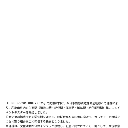
「HIPHOPPORTUNITY 2025」の開催に向け、西日本旅客鉄道株式会社様との連携によ
り、和歌山県内の主要駅（和歌山駅・紀伊駅・海南駅・御坊駅・紀伊田辺駅）構内にてイ
ベントポスターを掲出しました。
公共交通の拠点である駅空間を通じて、地域住民や来訪者に向けて、カルチャーと地域を
つなぐ取り組みを広く発信する機会となりました。
本連携は、文化活動が公共インフラと接続し、社会に開かれていく一例として、大きな意