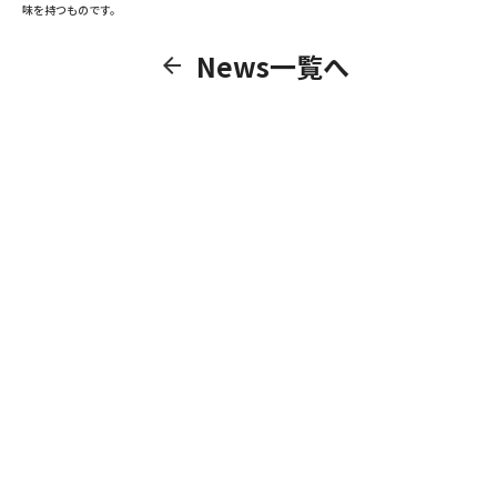
味を持つものです。
News一覧へ
arrow_back
CONTACT
サービス・事業に関するご相談
共創のご提案、取材のご依頼など、
どうぞお気軽にご連絡ください。